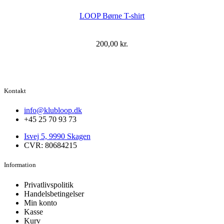
LOOP Børne T-shirt
200,00
kr.
Kontakt
info@klubloop.dk
+45 25 70 93 73
Isvej 5, 9990 Skagen
CVR: 80684215
Information
Privatlivspolitik
Handelsbetingelser
Min konto
Kasse
Kurv